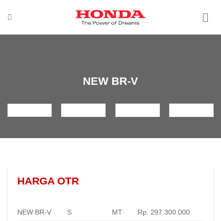
Skip
to
content
NEW BR-V
HARGA OTR
NEW BR-V
S
MT
Rp. 297.300.000