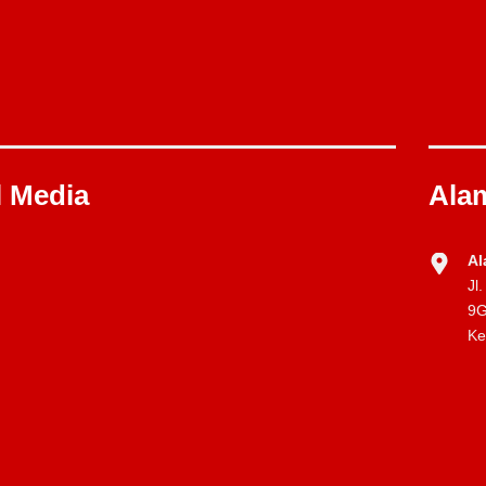
l Media
Alam
Al
Jl
9G
Ke