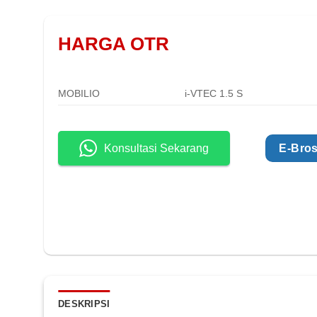
HARGA OTR
MOBILIO
i-VTEC 1.5 S
Konsultasi Sekarang
E-Bros
DESKRIPSI